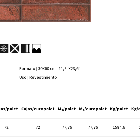
Formato | 30X60 cm - 11,8''X23,6''
Uso | Revestimiento
jas/palet
Cajas/europalet
M
/palet
M
/europalet
Kg/palet
Kg/
2
2
72
72
77,76
77,76
1584,6