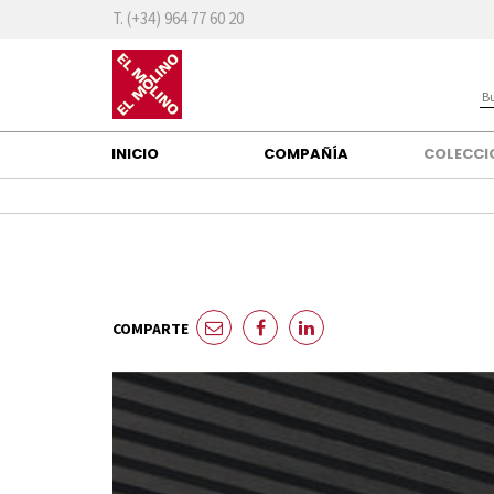
T. (+34) 964 77 60 20
INICIO
COMPAÑÍA
COLECC
COMPARTE