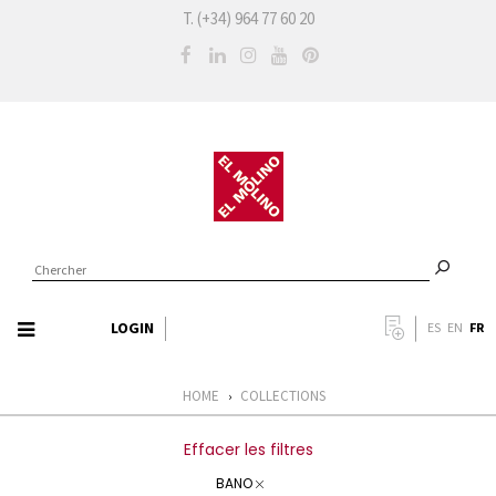
T. (+34) 964 77 60 20
LOGIN
FR
ES
EN
HOME
COLLECTIONS
›
Effacer les filtres
BANO