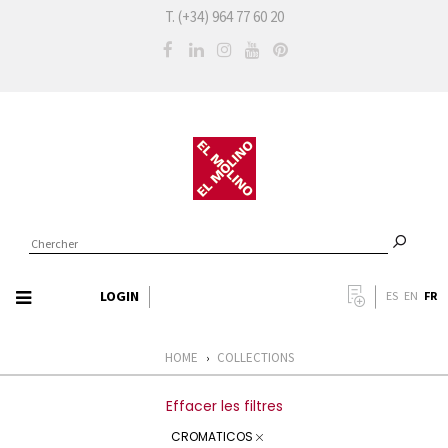
T. (+34) 964 77 60 20
LOGIN
FR
ES
EN
HOME
COLLECTIONS
›
Effacer les filtres
CROMATICOS