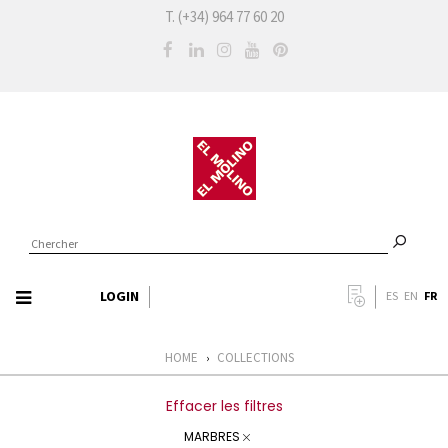
T. (+34) 964 77 60 20
LOGIN
FR
ES
EN
HOME
COLLECTIONS
›
Effacer les filtres
MARBRES