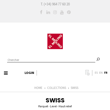
T. (+34) 964 77 60 20
LOGIN
FR
ES
EN
HOME
COLLECTIONS
SWISS
›
›
SWISS
Parquet - Level - Haut relief