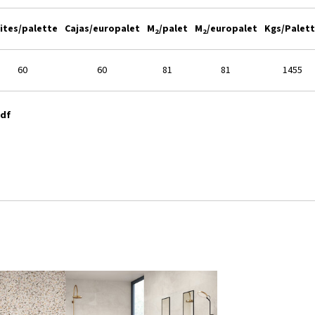
ites/palette
Cajas/europalet
M
/palet
M
/europalet
Kgs/Palet
2
2
60
60
81
81
1455
pdf