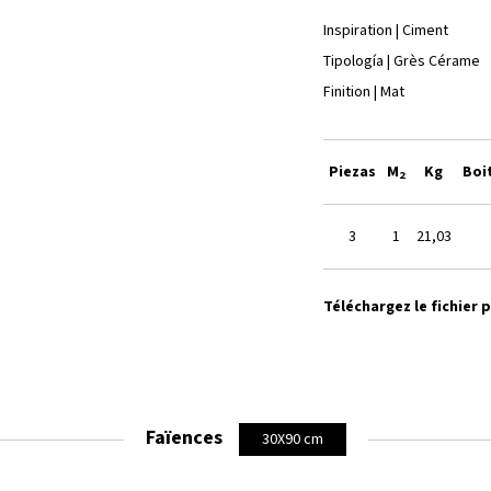
Inspiration | Ciment
Tipología | Grès Cérame
Finition | Mat
Piezas
M
Kg
Boi
2
3
1
21,03
Téléchargez le fichier 
Faïences
30X90 cm