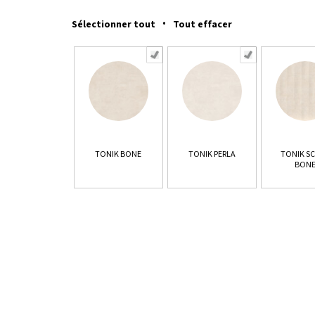
·
Sélectionner tout
Tout effacer
TONIK BONE
TONIK PERLA
TONIK S
BON