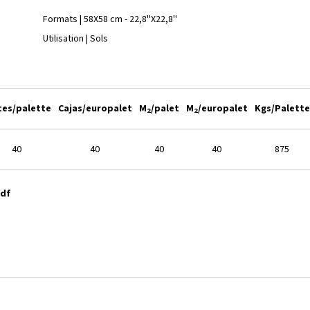
Formats | 58X58 cm - 22,8''X22,8''
Utilisation | Sols
tes/palette
Cajas/europalet
M
/palet
M
/europalet
Kgs/Palette
2
2
40
40
40
40
875
pdf