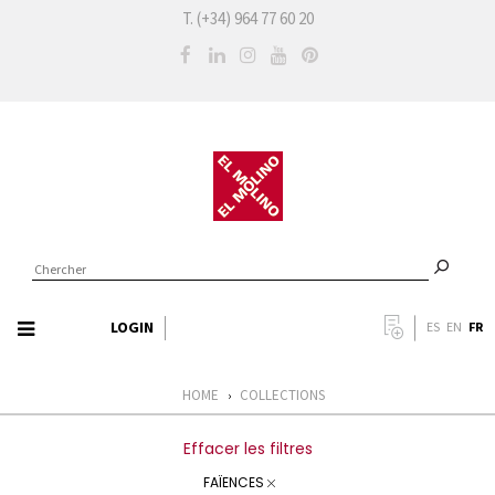
T. (+34) 964 77 60 20
LOGIN
FR
ES
EN
HOME
COLLECTIONS
›
Effacer les filtres
FAÏENCES