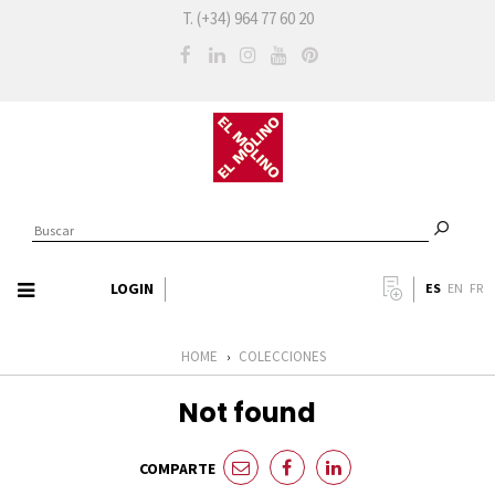
T. (+34) 964 77 60 20
LOGIN
ES
EN
FR
HOME
COLECCIONES
›
Not found
COMPARTE