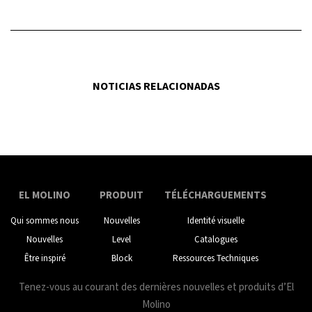
NOTICIAS RELACIONADAS
EL MOLINO
PRODUIT
TÉLÉCHARGUEMENTS
Qui sommes nous
Nouvelles
Identité visuelle
Nouvelles
Level
Catalogues
Être inspiré
Block
Ressources Techniques
Tenez-vous au courant des dernières nouvelles et produits d’El
Molino