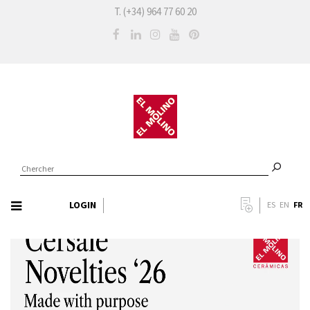
T. (+34) 964 77 60 20
LOGIN
FR
ES
EN